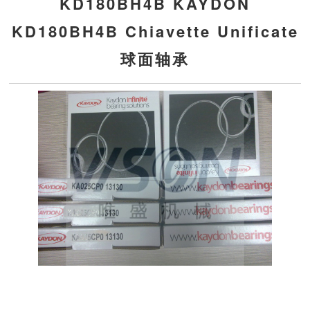
KD180BH4B KAYDON
KD180BH4B Chiavette Unificate
球面轴承