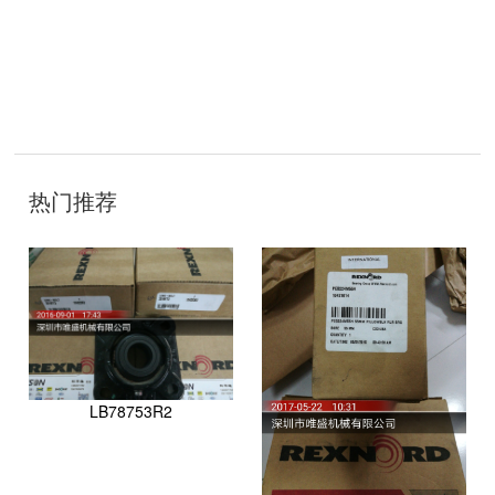
技
术
热门推荐
开
发
：
聊
城
网
络
公
司
LB78753R2