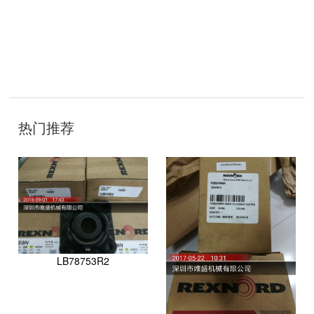
技
术
热门推荐
开
发
：
聊
城
网
络
公
司
LB78753R2