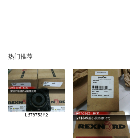
技
术
热门推荐
开
发
：
聊
城
网
络
公
司
LB78753R2