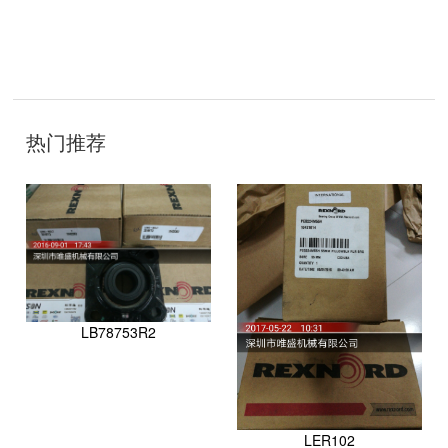
技
术
开
发
：
热门推荐
聊
城
网
络
公
司
LB78753R2
LER102