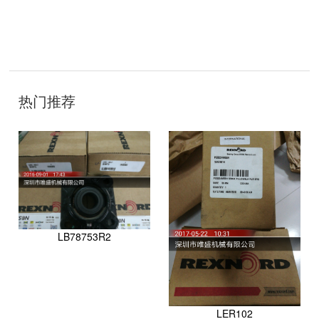
技
术
热门推荐
开
发
：
聊
城
网
络
公
司
LB78753R2
LER102