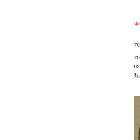
详
7
7
0
数,