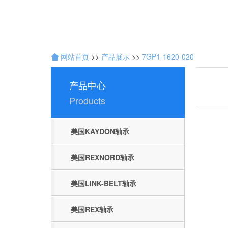
技
术
网站首页
>>
产品展示
>>
7GP1-1620-020
开
发
产品中心
：
聊
Products
城
网
络
美国KAYDON轴承
公
司
美国REXNORD轴承
美国LINK-BELT轴承
美国REX轴承