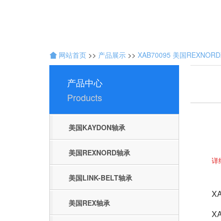
发
：
聊
城
网
网站首页
>>
产品展示
>>
XAB70095 美国REXNORD
络
公
司
产品中心
Products
美国KAYDON轴承
美国REXNORD轴承
详
美国LINK-BELT轴承
X
美国REX轴承
X