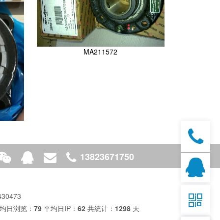
MA211572
13823671750

430473
均日浏览：
79
平均日IP：
62
共统计：
1298
天