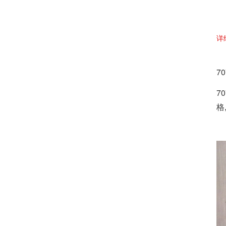
详
7
70
格,