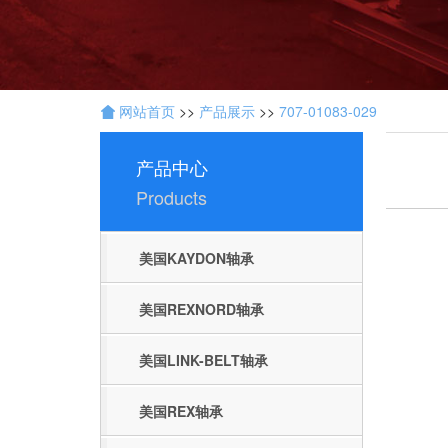
技
术
网站首页
>>
产品展示
>>
707-01083-029
开
发
：
产品中心
聊
Products
城
网
络
美国KAYDON轴承
公
司
美国REXNORD轴承
美国LINK-BELT轴承
美国REX轴承