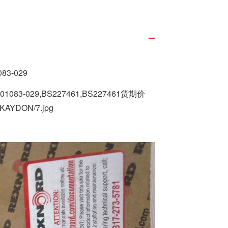
083-029
7-01083-029,BS227461,BS227461货期价
KAYDON/7.jpg