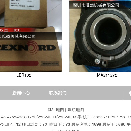
LER102
MA211272
新闻中心
联系我们
XML地图
|
导航地图
86-755-22361750/25624091/25624093 手 机：13823671750/15817
今日IP：
12
昨日浏览：
73
昨日IP：
73
最高浏览：
1698
最高IP：
680
平