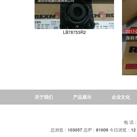
LB78753R2
关于我们
产品展示
企业文化
电 话：+
总浏览：
103057
总IP：
81009
今日浏览：
12