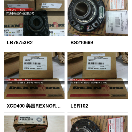
LB78753R2
BS210699
XCD400 美国REXNORD传送带 FEB22655H
LER102